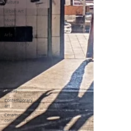
Cultura
Urban Art
Mixed
Media
Arte
Photography
Libro
fotografico
Io resto a
casa
Video
Tennis
Contemporary
art
Ceramica
contemporanea
Fineart