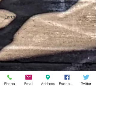
Digital art
Earth day
Land art
Phone
Email
Address
Facebook
Twitter
pavart
9 lug 2018
Tempo di lettura: 1 min