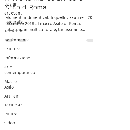
Design
Asilo di Roma
art event
Momenti indimenticabili quelli vissuti ieri 20
Fotografia
dicembre 2018 al macro Asilo di Roma.
Interazione multiculturale, tantissimi le
Televisione
persone...
performance
Scultura
Informazione
arte
contemporanea
Macro
Asilo
Art Fair
Textile Art
Pittura
video