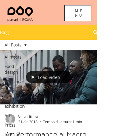
ME
NU
Blog
All Posts
All Posts
Food
design
Load video
Interior
art project
art
exhibition
Art
Velia Littera
21 dic 2018
Tempo di lettura: 1 min
Press
Art Performance al Macro
Interior