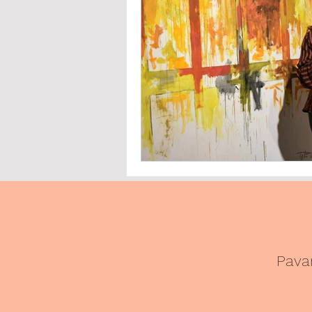
Io resto a casa
Video
Tenni
Pavar