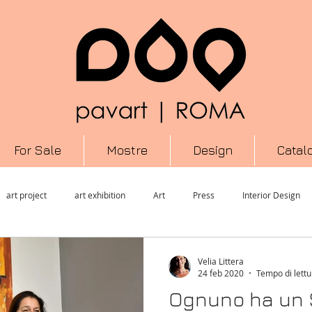
For Sale
Mostre
Design
Catal
art project
art exhibition
Art
Press
Interior Design
ormance
Scultura
Informazione
arte contemporanea
M
Velia Littera
24 feb 2020
Tempo di lettu
Ognuno ha un 
Cultura
Urban Art
Mixed Media
Arte
Photography