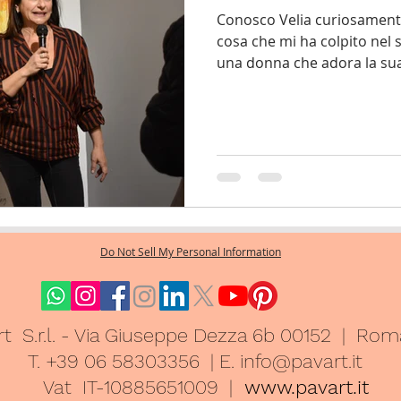
Conosco Velia curiosament
cosa che mi ha colpito nel s
una donna che adora la sua
s
Contemporary art
Ceramica contemporanea
Do Not Sell My Personal Information
t S.r.l. - Via Giuseppe Dezza 6b 00152 | Ro
T. +39 06 58303356 | E.
info@pavart.it
Vat IT-10885651009 |
www.pavart.it