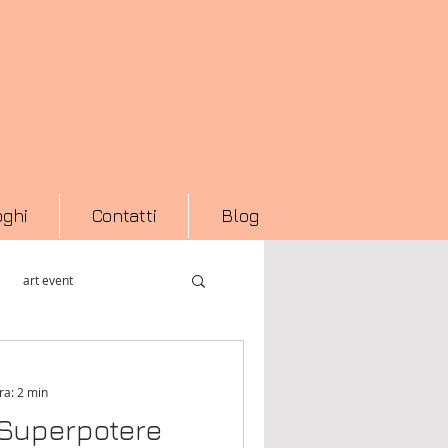
oghi
Contatti
Blog
art event
acro Asilo
Art Fair
ra: 2 min
Superpotere
Libro fotografico