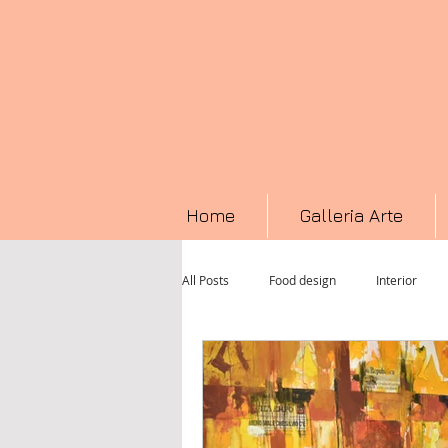
Home
Galleria Arte
All Posts
Food design
Interior
Fotografia
Televisione
perf
Textile Art
Pittura
video