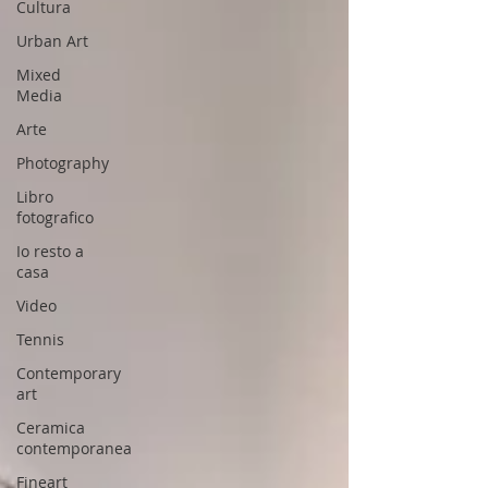
Cultura
Urban Art
Mixed
Media
Arte
Photography
Libro
fotografico
Io resto a
casa
Video
Tennis
Contemporary
art
Ceramica
contemporanea
Fineart