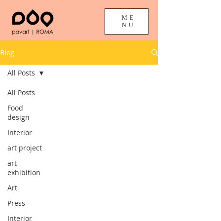
ME
NU
Blog
All Posts
All Posts
Food
design
Interior
art project
art
exhibition
Art
Press
Interior