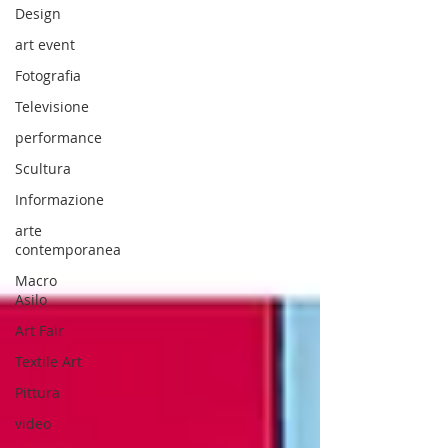
Design
art event
Fotografia
Televisione
performance
Scultura
Informazione
arte
contemporanea
Macro
Asilo
Art Fair
Textile Art
Pittura
video