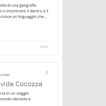
ella di una geografia
i si incontrano il dentro e il
truisce un linguaggio che
lora il modo in cui ognuno
o mondo interiore.
a: 3 min
Davide Cocozza
rta in un viaggio
 mondo vibrante e