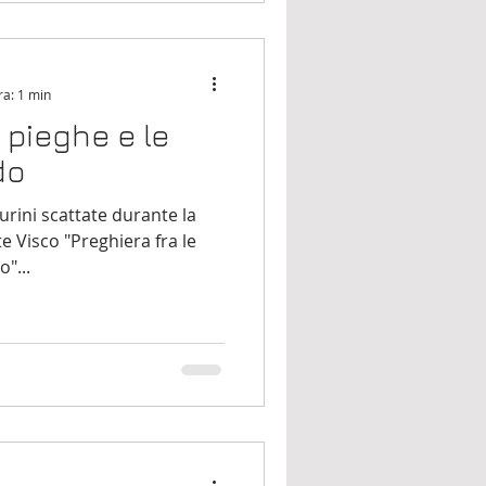
ra: 1 min
e pieghe e le
do
Turini scattate durante la
e Visco "Preghiera fra le
"...