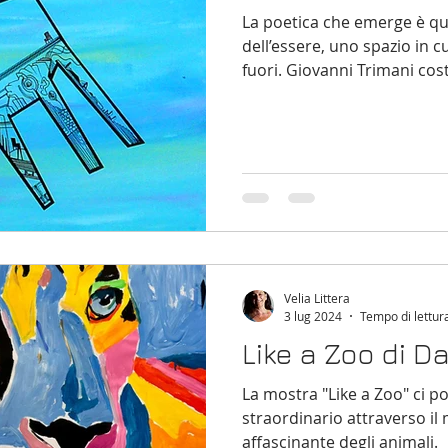
La poetica che emerge è qu
dell’essere, uno spazio in cu
fuori. Giovanni Trimani cos
s
Contemporary art
Ceramica contemporanea
non cerca risposte, ma esp
di noi si colloca nel propri
Velia Littera
3 lug 2024
Tempo di lettur
Like a Zoo di 
La mostra "Like a Zoo" ci po
straordinario attraverso il
affascinante degli animali.