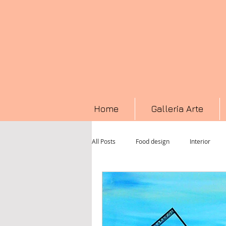
Home
Galleria Arte
All Posts
Food design
Interior
Fotografia
Televisione
perf
Textile Art
Pittura
video