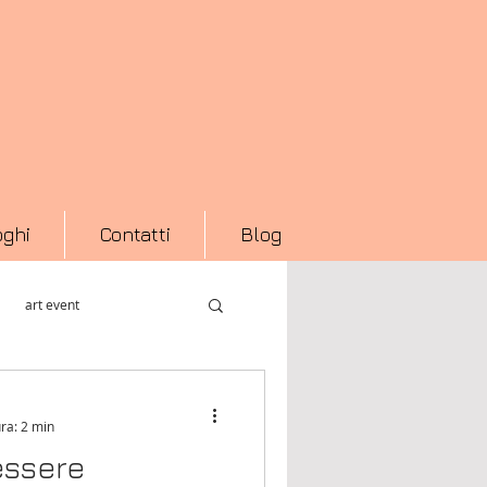
oghi
Contatti
Blog
art event
acro Asilo
Art Fair
ra: 2 min
essere
Libro fotografico