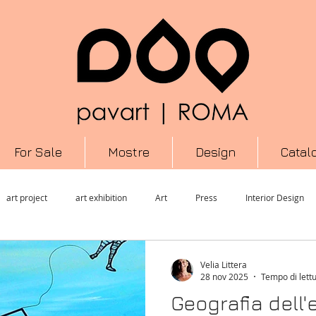
For Sale
Mostre
Design
Catal
art project
art exhibition
Art
Press
Interior Design
ormance
Scultura
Informazione
arte contemporanea
M
Velia Littera
28 nov 2025
Tempo di lettu
Geografia dell'
Cultura
Urban Art
Mixed Media
Arte
Photography