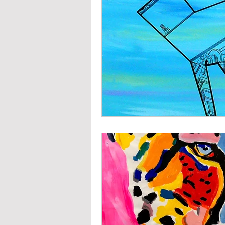
Io resto a casa
Video
Tenni