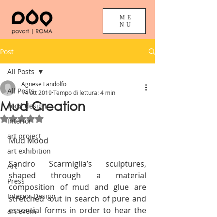
ME
NU
Post
All Posts
Agnese Landolfo
All Posts
14 ott 2019
Tempo di lettura: 4 min
Mud Creation
Food design
Valutazione NaN stelle su 5.
Interior
art project
Mud Mood 
art exhibition
Sandro Scarmiglia’s sculptures, 
Art
shaped through a material 
Press
composition of mud and glue are 
Interior Design
stretched  out in search of pure and 
essential forms in order to hear the 
art event