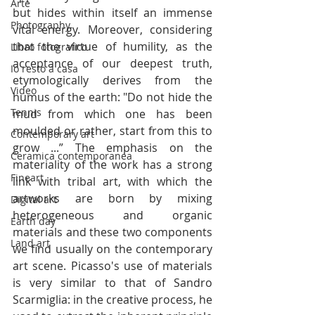
Arte
but hides within itself an immense 
Photography
vital energy. Moreover, considering 
that the virtue of humility, as the 
Libro fotografico
acceptance of our deepest truth, 
Io resto a casa
etymologically derives from the 
Video
humus of the earth: "Do not hide the 
Tennis
mud from which one has been 
moulded or rather, start from this to 
Contemporary art
grow ...” The emphasis on the 
Ceramica contemporanea
materiality of the work has a strong 
Fineart
link with tribal art, with which the 
artworks are born by mixing 
Digital art
heterogeneous and organic 
Earth day
materials and these two components 
Land art
we find usually on the contemporary 
art scene. Picasso's use of materials 
is very similar to that of Sandro 
Scarmiglia: in the creative process, he 