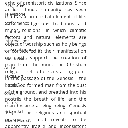
echo of prehistoric civilizations. Since 
Fotografia
ancient times humanity has seen 
Televisione
mud as a primordial element of life. 
performance
Various indigenous traditions and 
minor religions, in which climatic 
Scultura
factors and natural elements are 
Informazione
object of worship such as holy beings 
arte contemporanea
or considered as their manifestation 
on earth, support the creation of 
Macro Asilo
man from the mud. The Christian 
Art Fair
religion itself, offers a starting point 
Textile Art
in this passage of the Genesis " the 
Lord God formed man from the dust 
Pittura
of the ground, and breathed into his 
video
nostrils the breath of life; and the 
Cultura
man became a living being" Genesis 
Urban Art
1-5). In this religious and spiritual 
perspective, mud reveals to be 
Mixed Media
apparently fragile and inconsistent 