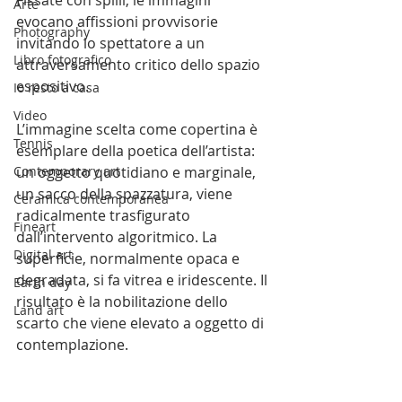
Fissate con spilli, le immagini 
Arte
evocano affissioni provvisorie 
Photography
invitando lo spettatore a un 
Libro fotografico
attraversamento critico dello spazio 
espositivo.
Io resto a casa
Video
L’immagine scelta come copertina è 
Tennis
esemplare della poetica dell’artista: 
Contemporary art
un oggetto quotidiano e marginale, 
un sacco della spazzatura, viene 
Ceramica contemporanea
radicalmente trasfigurato 
Fineart
dall’intervento algoritmico. La 
Digital art
superficie, normalmente opaca e 
degradata, si fa vitrea e iridescente. Il 
Earth day
risultato è la nobilitazione dello 
Land art
scarto che viene elevato a oggetto di 
contemplazione.