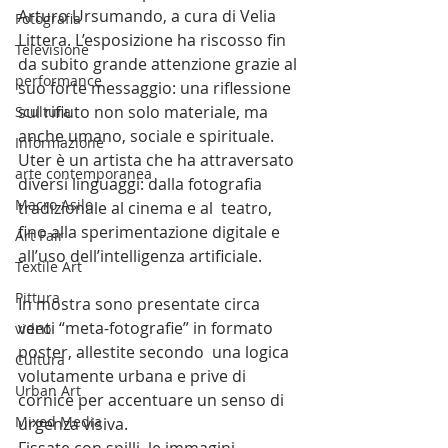
Arturo Ursumando, a cura di Velia 
Fotografia
Littera. L’esposizione ha riscosso fin 
Televisione
da subito grande attenzione grazie al 
performance
suo forte messaggio: una riflessione 
sul rifiuto non solo materiale, ma 
Scultura
anche umano, sociale e spirituale. 
Informazione
Uter è un artista che ha attraversato 
arte contemporanea
diversi linguaggi: dalla fotografia 
Macro Asilo
tradizionale al cinema e al  teatro, 
fino alla sperimentazione digitale e 
Art Fair
all’uso dell’intelligenza artificiale.
Textile Art
Pittura
In mostra sono presentate circa 
venti “meta-fotografie” in formato 
video
poster, allestite secondo  una logica 
Cultura
volutamente urbana e prive di 
Urban Art
cornice per accentuare un senso di 
Mixed Media
urgenza visiva.