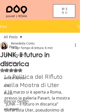
ME
NU
Post
All Posts
Benedetta Contu
All Posts
14 apr
Tempo di lettura: 6 min
JUNK, Il futuro in
Food design
discarica
Interior
art project
Valutazione NaN stelle su 5.
La Politica del Rifiuto 
art exhibition
nella Mostra di Uter
Art
Il 18 marzo si è aperta a Roma, 
Press
presso la galleria Pavart, la mostra 
Interior Design
“JUNK – Il futuro in discarica” 
art event
dell’artista Uter, pseudonimo di 