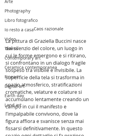
Arte
Photography
Libro fotografico
Caos razionale
Io resto a casa
Video
La pittura di Graziella Buccini nasce 
dal silenzio del colore, un luogo in 
Tennis
cui le forme emergono e si ritirano, 
Contemporary art
si confrontano in un dialogo fragile 
Ceramica contemporanea
sospeso tra visibile e invisibile. La 
Fineart
superficie della tela si trasforma in 
spazio atmosferico, stratificazioni 
Digital art
cromatiche, velature e colature si 
Earth day
accumulano lentamente creando un 
Land art
campo in cui il manifesto e 
l’impalpabile convivono, dove la 
figura affiora e svanisce senza mai 
fissarsi definitivamente. In questo 
spazio ogni dettaglio si fa prezioso, 