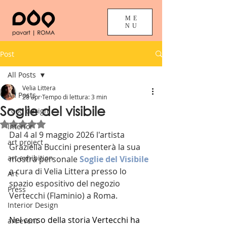
ME
NU
Post
All Posts
Velia Littera
All Posts
28 apr
Tempo di lettura: 3 min
Soglie del visibile
Food design
Valutazione NaN stelle su 5.
Interior
Dal 4 al 9 maggio 2026 l'artista 
art project
Graziella Buccini presenterà la sua 
art exhibition
mostra personale 
Soglie del Visibile
a cura di Velia Littera presso lo 
Art
spazio espositivo del negozio 
Press
Vertecchi (Flaminio) a Roma.
Interior Design
Nel corso della storia Vertecchi ha 
art event