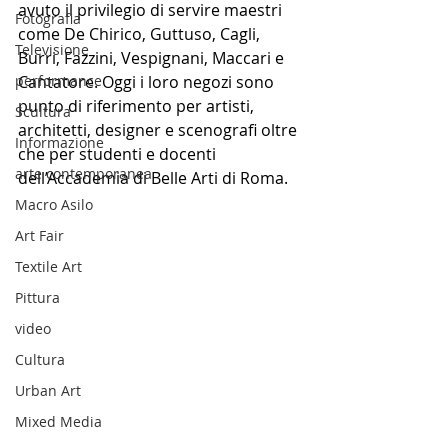
avuto il privilegio di servire maestri 
Fotografia
come De Chirico, Guttuso, Cagli, 
Televisione
Burri, Fazzini, Vespignani, Maccari e 
performance
Cantatore. Oggi i loro negozi sono 
punto di riferimento per artisti, 
Scultura
architetti, designer e scenografi oltre 
Informazione
che per studenti e docenti 
arte contemporanea
dell’Accademia di Belle Arti di Roma.
Macro Asilo
Art Fair
Textile Art
Pittura
video
Cultura
Urban Art
Mixed Media