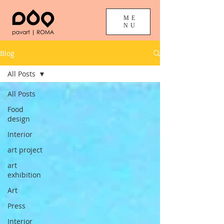
ME
NU
Blog
All Posts
All Posts
Food
design
Interior
art project
art
exhibition
Art
Press
Interior