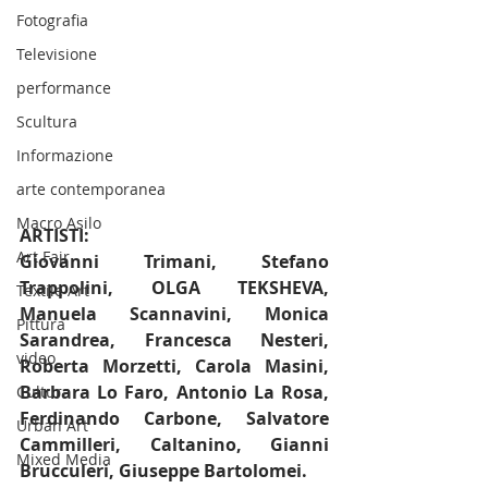
Fotografia
Televisione
performance
Scultura
Informazione
arte contemporanea
Macro Asilo
ARTISTI:
Art Fair
Giovanni Trimani, Stefano 
Trappolini, OLGA TEKSHEVA, 
Textile Art
Manuela Scannavini, Monica 
Pittura
Sarandrea, Francesca Nesteri, 
video
Roberta Morzetti, Carola Masini, 
Barbara Lo Faro, Antonio La Rosa, 
Cultura
Ferdinando Carbone, Salvatore 
Urban Art
Cammilleri, Caltanino, Gianni 
Mixed Media
Brucculeri, Giuseppe Bartolomei.