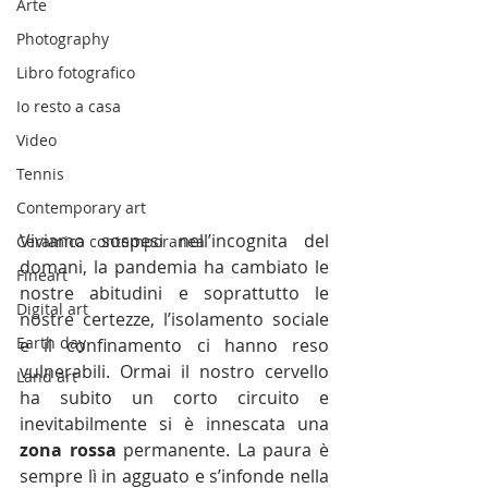
Arte
Photography
Libro fotografico
Io resto a casa
Video
Tennis
Contemporary art
Viviamo sospesi nell’incognita del 
Ceramica contemporanea
domani, la pandemia ha cambiato le 
Fineart
nostre abitudini e soprattutto le 
Digital art
nostre certezze, l’isolamento sociale 
Earth day
e il confinamento ci hanno reso 
vulnerabili. Ormai il nostro cervello 
Land art
ha subito un corto circuito e 
inevitabilmente si è innescata una 
zona rossa
 permanente. La paura è 
sempre lì in agguato e s’infonde nella 