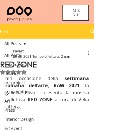
ME
NU
Post
All Posts
Pavart
All Posts
29 ott 2021
Tempo di lettura: 2 min
RED ZONE
Food design
Valutazione NaN stelle su 5.
Interior
hIn occasione della 
settimana 
art project
romana dell’arte, RAW 2021
, la 
art exhibition
galleria Pavart presenta la mostra 
collettiva 
RED ZONE
 a cura di Velia 
Art
Littera.
Press
Interior Design
art event